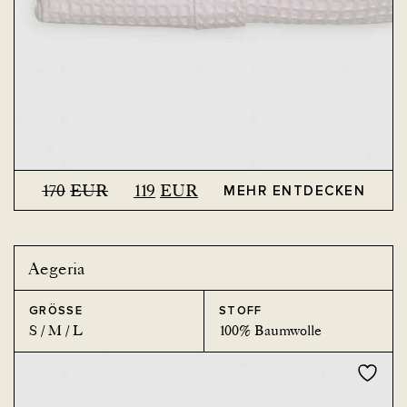
170
EUR
119
EUR
MEHR ENTDECKEN
Ursprünglicher
Current
Preis
price
war:
is:
170EUR.
119EUR.
Aegeria
GRÖSSE
STOFF
S / M / L
100% Baumwolle