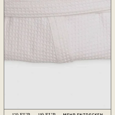
170
EUR
119
EUR
MEHR ENTDECKEN