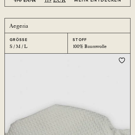
Ursprünglicher
Current
Preis
price
war:
is:
170EUR.
119EUR.
Aegeria
GRÖSSE
STOFF
S / M / L
100% Baumwolle